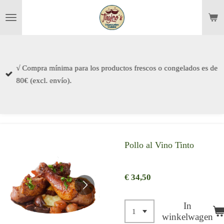
Ga
direct
naar
de
hoofdinhoud
√ Compra mínima para los productos frescos o congelados es de
80€ (excl. envío).
Pollo al Vino Tinto
€ 34,50
In
winkelwagen