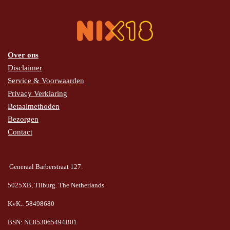
k
s
a
p
t
m
Over ons
Disclaimer
Service & Voorwaarden
Privacy Verklaring
Betaalmethoden
Bezorgen
Contact
Generaal Barberstraat 127.
5025XB, Tilburg. The Netherlands
KvK.: 58498680
BSN: NL853065494B01