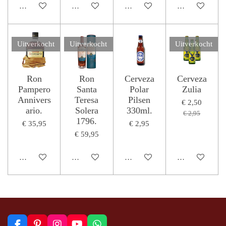
Houd mij op de hoogte
Houd mij op de hoogte
Houd mij op de hoogte
Houd mij op de
Uitverkocht
Uitverkocht
Uitverkocht
Ron
Ron
Cerveza
Cerveza
Pampero
Santa
Polar
Zulia
Annivers
Teresa
Pilsen
€ 2,50
ario.
Solera
330ml.
€ 2,95
1796.
€ 35,95
€ 2,95
€ 59,95
Houd mij op de hoogte
Houd mij op de hoogte
In winkelwagen
Houd mij op de