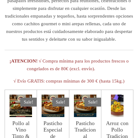
pasapalos irresistibles, perfectos para reuniones, celebraciones o
simplemente para disfrutar en cualquier ocasión. Desde las
tradicionales empanadas y tequeños, hasta sorprendentes opciones
como cachitos gourmet o mini arepas rellenas, cada uno de
nuestros productos está cuidadosamente elaborado para despertar
tus sentidos y deleitarte con su sabor inigualable.
¡ATENCION! √
Compra mínima para los productos frescos o
congelados es de 80€ (excl. envío).
√
Evío GRATIS: compras mínimas de 300 € (hasta 15kg.)
Sale!
Sale!
Sale!
Pollo al
Pasticho
Pasticho
Arroz con
Vino
Especial
Tradicion
Pollo
Tinto &
de
al
Tradicion