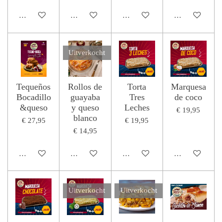
Houd mij op de hoogte
Houd mij op de hoogte
Houd mij op de hoogte
Houd mij op de
Uitverkocht
Tequeños
Rollos de
Torta
Marquesa
Bocadillo
guayaba
Tres
de coco
&queso
y queso
Leches
€ 19,95
blanco
€ 27,95
€ 19,95
€ 14,95
In winkelwagen
Houd mij op de hoogte
In winkelwagen
In winkelwage
Uitverkocht
Uitverkocht