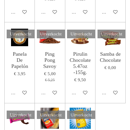
In winkelwagen
Houd mij op de hoogte
In winkelwagen
In winkelwage
Uitverkocht
Uitverkocht
Uitverkocht
Uitverkocht
Panela
Ping
Pirulin
Samba de
De
Pong
Chocolate
Chocolate
Papelón
Savoy
5.47oz
€ 0,00
-155g.
€ 3,95
€ 5,00
€ 9,50
€ 5,25
Houd mij op de hoogte
Houd mij op de hoogte
Houd mij op de hoogte
Houd mij op de
Uitverkocht
Uitverkocht
Uitverkocht