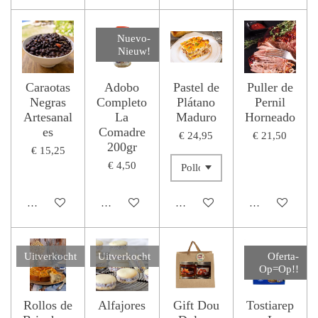
Nuevo-
Nieuw!
Caraotas
Adobo
Pastel de
Puller de
Negras
Completo
Plátano
Pernil
Artesanal
La
Maduro
Horneado
es
Comadre
€ 24,95
€ 21,50
200gr
€ 15,25
€ 4,50
In winkelwagen
Houd mij op de hoogte
In winkelwagen
In winkelwage
Uitverkocht
Uitverkocht
Oferta-
Op=Op!!
Rollos de
Alfajores
Gift Dou
Tostiarep