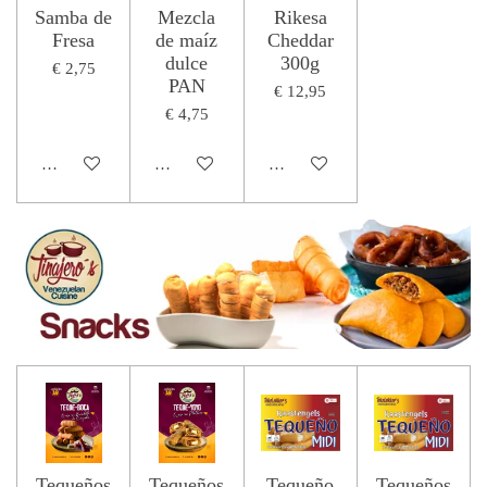
Samba de
Mezcla
Rikesa
Fresa
de maíz
Cheddar
dulce
300g
€ 2,75
PAN
€ 12,95
€ 4,75
Houd mij op de hoogte
Houd mij op de hoogte
Houd mij op de hoogte
Tequeños
Tequeños
Tequeño
Tequeños