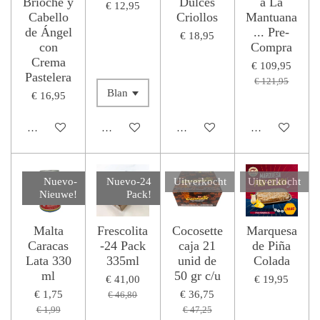
Brioche y
Dulces
a La
€ 12,95
Cabello
Criollos
Mantuana
de Ángel
... Pre-
€ 18,95
con
Compra
Crema
€ 109,95
Pastelera
€ 121,95
€ 16,95
Houd mij op de hoogte
Houd mij op de hoogte
In winkelwagen
Houd mij op de
Nuevo-
Nuevo-24
Uitverkocht
Uitverkocht
Nieuwe!
Pack!
Malta
Frescolita
Cocosette
Marquesa
Caracas
-24 Pack
caja 21
de Piña
Lata 330
335ml
unid de
Colada
ml
50 gr c/u
€ 41,00
€ 19,95
€ 1,75
€ 36,75
€ 46,80
€ 1,99
€ 47,25