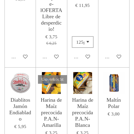
e-
€ 11,95
lOFERTA
Libre de
desperdic
io!
€ 3,75
€ 6,25
Houd mij op de hoogte
Houd mij op de hoogte
Houd mij op de hoogte
In winkelwage
Uitverkocht
Diablitos
Harina de
Harina de
Maltín
Jamón
Maíz
Maíz
Polar
Endiablad
precocida
precocida
€ 3,00
o
P.A.N-
P.A.N-
Amarilla
Blanca
€ 5,95
€ 3,25
€ 3,25