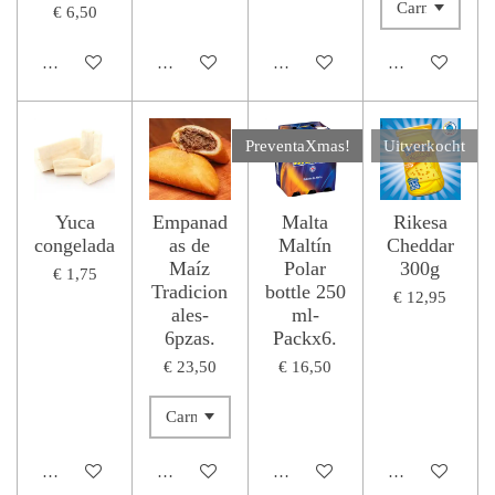
€ 6,50
Houd mij op de hoogte
Houd mij op de hoogte
Houd mij op de hoogte
Bekijk details
PreventaXmas!
Uitverkocht
Yuca
Empanad
Malta
Rikesa
congelada
as de
Maltín
Cheddar
Maíz
Polar
300g
€ 1,75
Tradicion
bottle 250
€ 12,95
ales-
ml-
6pzas.
Packx6.
€ 23,50
€ 16,50
In winkelwagen
In winkelwagen
Houd mij op de hoogte
Houd mij op de