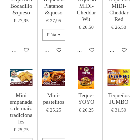
Bocadillo
Plátanos
MIDI-
MIDI-
&queso
&queso
Cheddar
Cheddar
Wit
Red
€ 27,95
€ 27,95
€ 26,50
€ 26,50
In winkelwagen
In winkelwagen
In winkelwagen
In winkelwage
Mini
Mini-
Teque-
Tequeños
empanada
pastelitos
YOYO
JUMBO
s de maíz
€ 25,25
€ 26,25
€ 31,50
tradiciona
les
€ 25,75