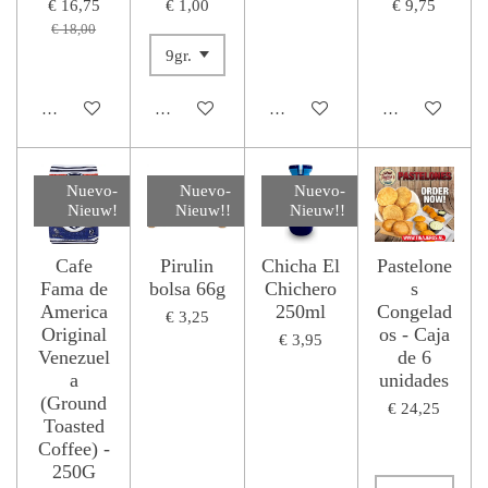
€ 16,75
€ 1,00
€ 9,75
€ 18,00
Houd mij op de hoogte
Houd mij op de hoogte
Houd mij op de hoogte
Houd mij op de
Nuevo-
Nuevo-
Nuevo-
Nieuw!
Nieuw!!
Nieuw!!
Cafe
Pirulin
Chicha El
Pastelone
Fama de
bolsa 66g
Chichero
s
America
250ml
Congelad
€ 3,25
Original
os - Caja
€ 3,95
Venezuel
de 6
a
unidades
(Ground
€ 24,25
Toasted
Coffee) -
250G