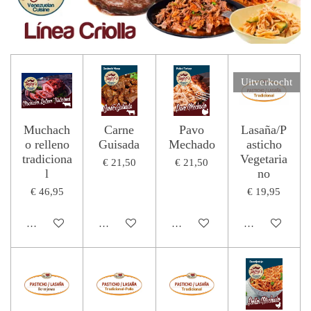
Uitverkocht
Muchach
Carne
Pavo
Lasaña/P
o relleno
Guisada
Mechado
asticho
tradiciona
Vegetaria
€ 21,50
€ 21,50
l
no
€ 46,95
€ 19,95
In winkelwagen
In winkelwagen
In winkelwagen
Houd mij op de