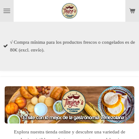
Ga
direct
naar
de
hoofdinhoud
√ Compra mínima para los productos frescos o congelados es de
80€ (excl. envío).
Explora nuestra tienda online y descubre una variedad de