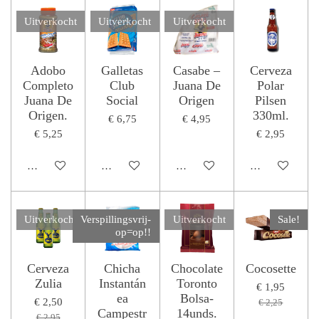
Uitverkocht
Uitverkocht
Uitverkocht
Adobo
Galletas
Casabe –
Cerveza
Completo
Club
Juana De
Polar
Juana De
Social
Origen
Pilsen
Origen.
330ml.
€ 6,75
€ 4,95
€ 5,25
€ 2,95
Houd mij op de hoogte
Houd mij op de hoogte
Houd mij op de hoogte
In winkelwage
Uitverkocht
Verspillingsvrij-
Uitverkocht
Sale!
op=op!!
Cerveza
Chicha
Chocolate
Cocosette
Zulia
Instantán
Toronto
€ 1,95
ea
Bolsa-
€ 2,50
€ 2,25
Campestr
14unds.
€ 2,95