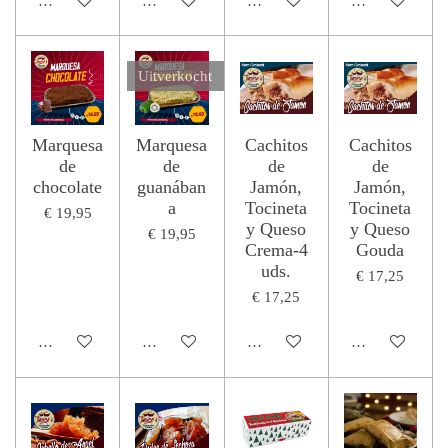
Houd mij op de hoogte
In winkelwagen
Houd mij op de hoogte
In winkelwage
Uitverkocht
Marquesa
Marquesa
Cachitos
Cachitos
de
de
de
de
chocolate
guanában
Jamón,
Jamón,
a
Tocineta
Tocineta
€ 19,95
y Queso
y Queso
€ 19,95
Crema-4
Gouda
uds.
€ 17,25
€ 17,25
In winkelwagen
Houd mij op de hoogte
In winkelwagen
In winkelwage