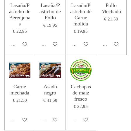
Lasaña/P
Lasaña/P
Lasaña/P
Pollo
asticho de
asticho de
asticho de
Mechado
Berenjena
Pollo
Carne
€ 21,50
s
molida
€ 19,95
€ 22,95
€ 19,95
In winkelwagen
In winkelwagen
In winkelwagen
In winkelwage
Carne
Asado
Cachapas
mechada
negro
de maíz
fresco
€ 21,50
€ 41,50
€ 22,95
In winkelwagen
In winkelwagen
In winkelwagen