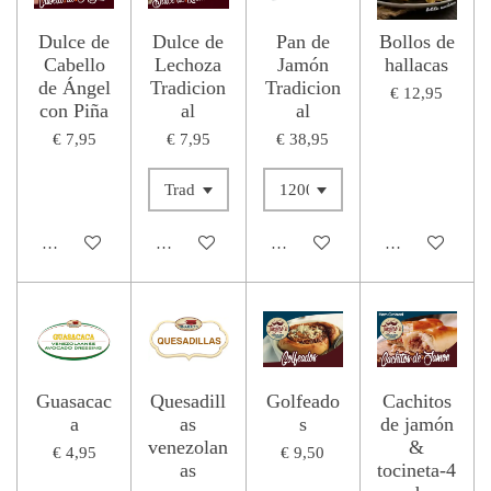
Dulce de
Dulce de
Pan de
Bollos de
Cabello
Lechoza
Jamón
hallacas
de Ángel
Tradicion
Tradicion
€ 12,95
con Piña
al
al
€ 7,95
€ 7,95
€ 38,95
In winkelwagen
In winkelwagen
In winkelwagen
In winkelwage
Guasacac
Quesadill
Golfeado
Cachitos
a
as
s
de jamón
venezolan
&
€ 4,95
€ 9,50
as
tocineta-4