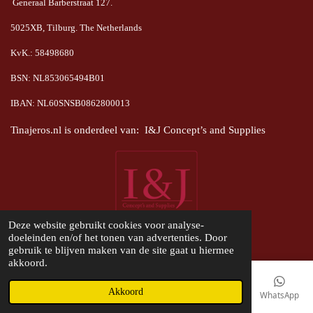
Generaal Barberstraat 127.
5025XB, Tilburg. The Netherlands
KvK.: 58498680
BSN: NL853065494B01
IBAN: NL60SNSB0862800013
Tinajeros.nl is onderdeel van: I&J Concept’s and Supplies
Deze website gebruikt cookies voor analyse-
© Tinajeros.nl
doeleinden en/of het tonen van advertenties. Door
gebruik te blijven maken van de site gaat u hiermee
akkoord.
Akkoord
E-mailadres
Telefoonnummer
Kaart
Instagram
WhatsApp