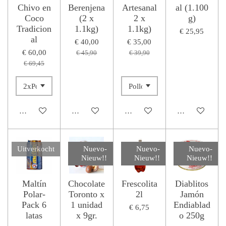
Chivo en
Berenjena
Artesanal
al (1.100
Coco
(2 x
2 x
g)
Tradicion
1.1kg)
1.1kg)
€ 25,95
al
€ 40,00
€ 35,00
€ 60,00
€ 45,90
€ 39,90
€ 69,45
In winkelwagen
In winkelwagen
In winkelwagen
In winkelwage
Uitverkocht
Nuevo-
Nuevo-
Nuevo-
Nieuw!!
Nieuw!!
Nieuw!!
Maltín
Chocolate
Frescolita
Diablitos
Polar-
Toronto x
2l
Jamón
Pack 6
1 unidad
Endiablad
€ 6,75
latas
x 9gr.
o 250g