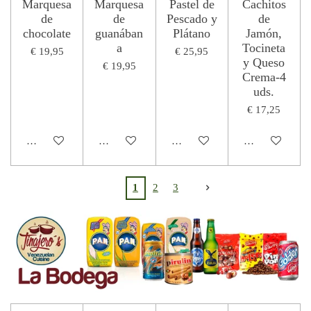
Marquesa
Marquesa
Pastel de
Cachitos
de
de
Pescado y
de
chocolate
guanában
Plátano
Jamón,
a
Tocineta
€ 19,95
€ 25,95
y Queso
€ 19,95
Crema-4
uds.
€ 17,25
In winkelwagen
Houd mij op de hoogte
Houd mij op de hoogte
In winkelwage
1
2
3