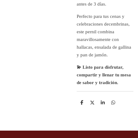
antes de 3 días.
Perfecto para tus cenas y
celebraciones decembrinas,
este pernil combina
maravillosamente con
hallacas, ensalada de gallina
y pan de jamón.
💫 Listo para disfrutar,
compartir y llenar tu mesa
de sabor y tradición.
D
D
S
D
e
e
h
e
l
e
a
l
e
l
r
e
n
e
n