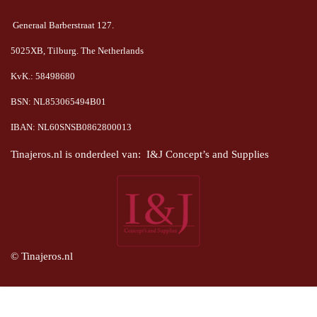
Generaal Barberstraat 127.
5025XB, Tilburg. The Netherlands
KvK.: 58498680
BSN: NL853065494B01
IBAN: NL60SNSB0862800013
Tinajeros.nl is onderdeel van: I&J Concept’s and Supplies
© Tinajeros.nl