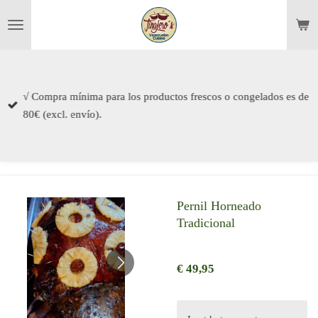
Ga
direct
naar
de
hoofdinhoud
√ Compra mínima para los productos frescos o congelados es de
80€ (excl. envío).
Pernil Horneado
Tradicional
€ 49,95