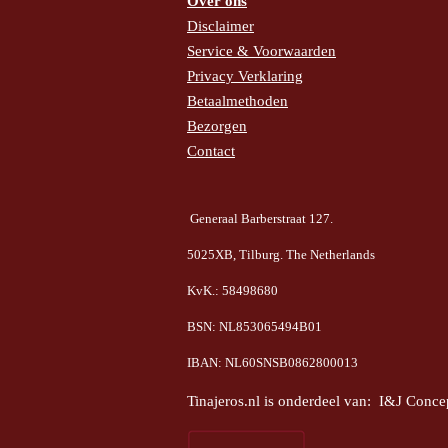
Over ons
Disclaimer
Service & Voorwaarden
Privacy Verklaring
Betaalmethoden
Bezorgen
Contact
Generaal Barberstraat 127.
5025XB, Tilburg. The Netherlands
KvK.: 58498680
BSN: NL853065494B01
IBAN: NL60SNSB0862800013
Tinajeros.nl is onderdeel van: I&J Conce