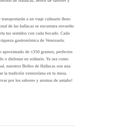
 Bollos de Hallacas, llenos de sabores y
 transportarán a un viaje culinario lleno
ional de las hallacas se encuentra envuelto
rta tus sentidos con cada bocado. Cada
a riqueza gastronómica de Venezuela.
so aproximado de ±350 gramos, perfectos
o o disfrutar en solitario. Ya sea como
al, nuestros Bollos de Hallacas son una
r la tradición venezolana en tu mesa.
levar por los sabores y aromas de antaño!