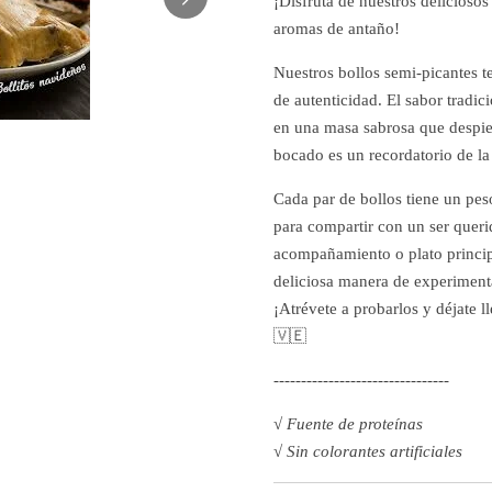
¡Disfruta de nuestros deliciosos
aromas de antaño!
Nuestros bollos semi-picantes te
de autenticidad. El sabor tradic
en una masa sabrosa que despie
bocado es un recordatorio de l
Cada par de bollos tiene un pe
para compartir con un ser querid
acompañamiento o plato princip
deliciosa manera de experimenta
¡Atrévete a probarlos y déjate l
🇻🇪
--------------------------------
√ Fuente de proteínas
√ Sin colorantes artificiales