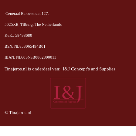
Generaal Barberstraat 127.
5025XB, Tilburg. The Netherlands
KvK.: 58498680
BSN: NL853065494B01
IBAN: NL60SNSB0862800013
Tinajeros.nl is onderdeel van: I&J Concept’s and Supplies
© Tinajeros.nl