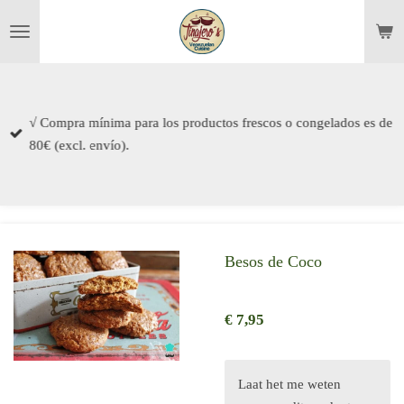
Ga
direct
naar
de
hoofdinhoud
√ Compra mínima para los productos frescos o congelados es de
80€ (excl. envío).
Besos de Coco
€ 7,95
Laat het me weten