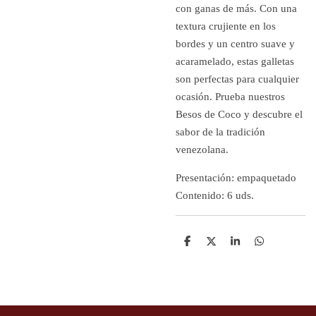
con ganas de más. Con una
textura crujiente en los
bordes y un centro suave y
acaramelado, estas galletas
son perfectas para cualquier
ocasión. Prueba nuestros
Besos de Coco y descubre el
sabor de la tradición
venezolana.
Presentación: empaquetado
Contenido: 6 uds.
D
D
S
D
e
e
h
e
l
e
a
l
e
l
r
e
n
e
n