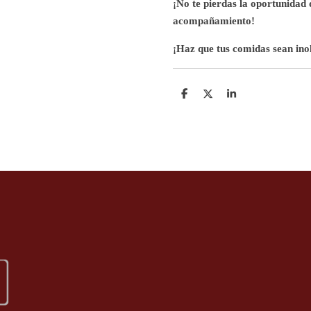
¡No te pierdas la oportunidad 
acompañamiento!
¡Haz que tus comidas sean inol
D
D
S
e
e
h
l
e
a
e
l
r
n
e