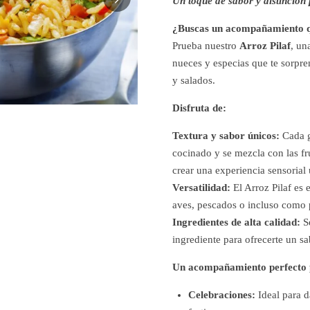
Un toque de sabor y distinción
¿Buscas un acompañamiento que
Prueba nuestro
Arroz Pilaf
, un
nueces y especias que te sorpre
y salados.
Disfruta de:
Textura y sabor únicos:
Cada g
cocinado y se mezcla con las fru
crear una experiencia sensorial 
Versatilidad:
El Arroz Pilaf es
aves, pescados o incluso como p
Ingredientes de alta calidad:
S
ingrediente para ofrecerte un sa
Un acompañamiento perfecto p
Celebraciones:
Ideal para d