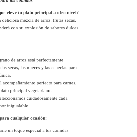
 para tus comidas
 eleve tu plato principal a otro nivel?
a deliciosa mezcla de arroz, frutas secas,
nderá con su explosión de sabores dulces
rano de arroz está perfectamente
tas secas, las nueces y las especias para
única.
 el acompañamiento perfecto para carnes,
lato principal vegetariano.
eleccionamos cuidadosamente cada
bor inigualable.
ara cualquier ocasión:
arle un toque especial a tus comidas