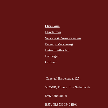
k
s
a
p
t
m
Over ons
Disclaimer
Service & Voorwaarden
Privacy Verklaring
Betaalmethoden
Bezorgen
Contact
Generaal Barberstraat 127.
5025XB, Tilburg. The Netherlands
KvK.: 58498680
BSN: NL853065494B01