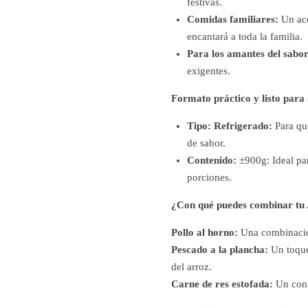
festivas.
Comidas familiares:
Un aco
encantará a toda la familia.
Para los amantes del sabor
exigentes.
Formato práctico y listo para 
Tipo:
Refrigerado:
Para que
de sabor.
Contenido:
±900g: Ideal par
porciones.
¿Con qué puedes combinar tu 
Pollo al horno:
Una combinación
Pescado a la plancha:
Un toque
del arroz.
Carne de res estofada:
Un contr